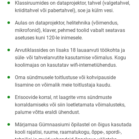
Klassiruumides on dataprojektor, tahvel (valgetahvel,
kriiditahvel või pabertahvel), soe ja külm vesi.
Aulas on dataprojektor, helitehnika (võimendus,
mikrofonid), klaver, pehmed toolid vabalt seatavas
asetuses kuni 120-le inimesele.
Arvutiklassides on lisaks 18 lauaarvuti töökohta ja
süle- või tahvelarvutite kasutamise võimalus. Kogu
koolimajas on kasutatav wifi-internetiühendus.
Oma sündmusele toitlustuse või kohvipauside
lisamine on võimalik meie toitlustaja kaudu.
Erisoovide korral, nt laagrite vms sündmuste
korraldamiseks või siin loetletamata võimalusteks,
palume võtta eraldi ühendust.
Märjamaa Gümnaasiumi õpilastel on õigus kasutada
kooli rajatisi, ruume, raamatukogu, õppe-, spordi-,