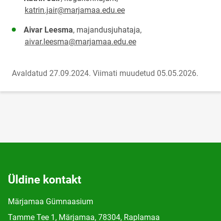
katrin.jair@marjamaa.edu.ee
Aivar Leesma
, majandusjuhataja,
aivar.leesma@marjamaa.edu.ee
Avaldatud 27.09.2024.
Viimati muudetud 05.05.2026.
Üldine kontakt
Märjamaa Gümnaasium
Tamme Tee 1, Märjamaa, 78304, Raplamaa