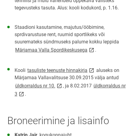
tehnilisi ja muid vahendeid õppekava välisteks
tegevusteks tasuta. Alus: kooli kodukord, p. 1.16.
Staadioni kasutamine, majutus/ööbimine,
sprdivarustuse rent, ruumid sportlikeks või
suuremateks sündmuseks palume kokku leppida
link opens on new pag
Märjamaa Valla Spordikeskusega
.
link opens on new pag
Kooli
tasuliste teenuste hinnakirja
aluseks on
Märjamaa Vallavalitsuse 30.09.2015 välja antud
link opens on new page
üldkorraldus nr 10.
, ja 8.02.2017
üldkorraldus nr
link opens on new page
3
.
Broneerimine ja lisainfo
Katrin Jair
, kogukonnajuht,