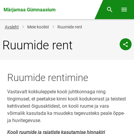
Märjamaa Gümnaasium
Otsing
Menüü
Jälglink
Avaleht
Meie koolist
Ruumide rent
Ruumide rent
Ruumide rentimine
Vastavalt kokkuleppele kooli juhtkonnaga ning
tingimusel, et peetakse kinni kooli kodukorrast ja teistest
kehtivatest õigusaktidest, on kooli ruume ja vara
võimalik kasutada ka muudeks tegevusteks peale õppe-
ja huvitegevuse.
Kooli ruumide ja rajatiste kasutamise hinnakiri