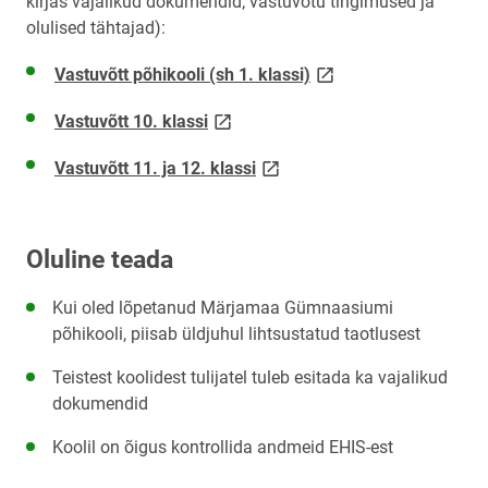
kirjas vajalikud dokumendid; vastuvõtu tingimused ja
olulised tähtajad):
link opens on new pag
Vastuvõtt põhikooli (sh 1. klassi)
link opens on new page
Vastuvõtt 10. klassi
link opens on new page
Vastuvõtt 11. ja 12. klassi
Oluline teada
Kui oled lõpetanud Märjamaa Gümnaasiumi
põhikooli, piisab üldjuhul lihtsustatud taotlusest
Teistest koolidest tulijatel tuleb esitada ka vajalikud
dokumendid
Koolil on õigus kontrollida andmeid EHIS-est