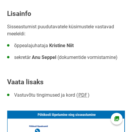
Lisainfo
Sisseastumist puudutavatele küsimustele vastavad
meeleldi:
õppealajuhataja
Kristine Niit
sekretär
Anu Seppel
(dokumentide vormistamine)
Vaata lisaks
Vastuvõtu tingimused ja kord (
PDF
)
Ava fot