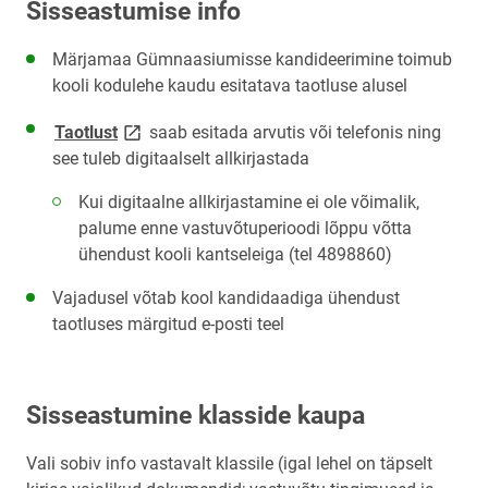
Sisseastumise info
Märjamaa Gümnaasiumisse kandideerimine toimub
kooli kodulehe kaudu esitatava taotluse alusel
link opens on new page
Taotlust
saab esitada arvutis või telefonis ning
see tuleb digitaalselt allkirjastada
Kui digitaalne allkirjastamine ei ole võimalik,
palume enne vastuvõtuperioodi lõppu võtta
ühendust kooli kantseleiga (tel 4898860)
Vajadusel võtab kool kandidaadiga ühendust
taotluses märgitud e-posti teel
Sisseastumine klasside kaupa
Vali sobiv info vastavalt klassile (igal lehel on täpselt