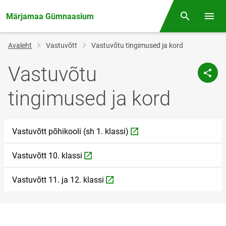
Märjamaa Gümnaasium
Otsing
Menüü
Jälglink
Avaleht
Vastuvõtt
Vastuvõtu tingimused ja kord
Vastuvõtu
tingimused ja kord
Vastuvõtt põhikooli (sh 1. klassi)
L
Vastuvõtt 10. klassi
L
Vastuvõtt 11. ja 12. klassi
L