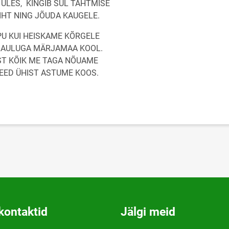
ÜLES, KINGIB SUL TAHTMISE
SIHT NING JÕUDA KAUGELE.
PU KUI HEISKAME KÕRGELE
LAULUGA MÄRJAMAA KOOL.
T KÕIK ME TAGA NÕUAME
EED ÜHIST ASTUME KOOS.
kontaktid
Jälgi meid