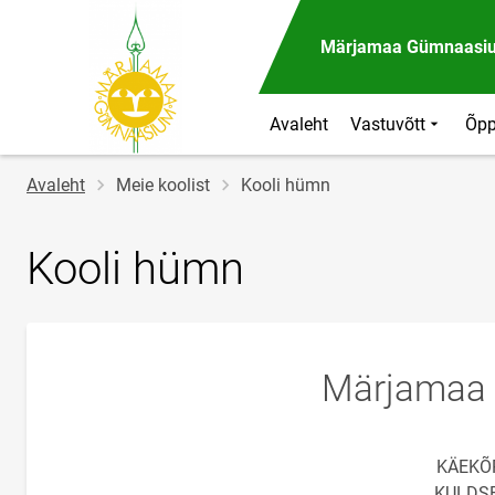
Märjamaa Gümnaasi
Avaleht
Vastuvõtt
Õpp
Jälglink
Avaleht
Meie koolist
Kooli hümn
Kooli hümn
Märjamaa
KÄEKÕR
KULDSE