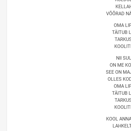
KELLAH
VÕÕRAD NÄ
OMA LI
TÄITUB 
TARKUS
KOOLIT
NII SU
ON ME KO
SEE ON MAJ
OLLES KO
OMA LI
TÄITUB 
TARKUS
KOOLIT
KOOL ANNA
LAHKELT