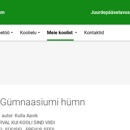
um
Juurdepääsetavus
etöö
Koolielu
Meie koolist
Kontaktid
 Gümnaasiumi hümn
autor: Kulla Aavik
VAL KUI KOOLI SIND VIIDI
L SÜGISEL, ÄREVUS SEES.