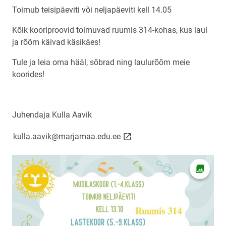
Toimub teisipäeviti või neljapäeviti kell 14.05
Kõik kooriproovid toimuvad ruumis 314-kohas, kus laul
ja rõõm käivad käsikäes!
Tule ja leia oma hääl, sõbrad ning laulurõõm meie
koorides!
Juhendaja Kulla Aavik
link opens on new page
kulla.aavik@marjamaa.edu.ee
Ava fot