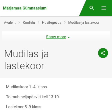
Märjamaa Gümnaasium
Otsing
Menüü
Jälglink
Avaleht
Koolielu
Huvitegevus
Mudilas-ja lastekoor
Show more
Mudilas-ja
lastekoor
Mudilaskoor 1.-4. klass
Toimub neljapäeviti kell 13.10
Lastekoor 5.-9.klass