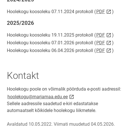
link opens
Hoolekogu koosoleku 07.11.2024 protokoll (
PDF
)
2025/2026
link opens
Hoolekogu koosoleku 19.11.2025 protokoll (
PDF
)
link opens
Hoolekogu koosoleku 07.01.2026 protokoll (
PDF
)
link opens
Hoolekogu koosoleku 06.04.2026 protokoll (
PDF
)
Kontakt
Hoolekogu poole on võimalik pöörduda e-posti aadressil:
link opens on new page
hoolekogu@marjamaa.edu.ee
Sellele aadressile saadetud e-kiri edastatakse
automaatselt kõikidele hoolekogu liikmetele.
Avaldatud 10.05.2022.
Viimati muudetud 04.05.2026.