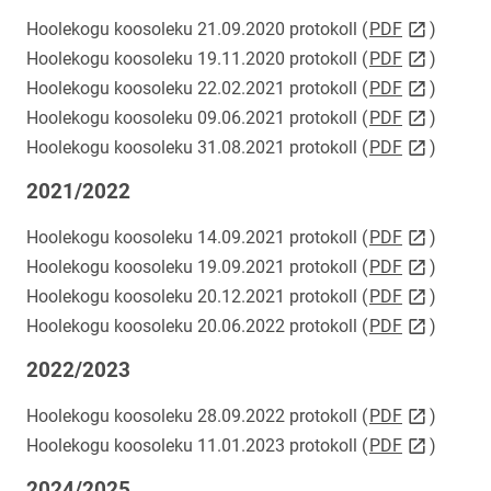
link opens
Hoolekogu koosoleku 21.09.2020 protokoll (
PDF
)
link opens
Hoolekogu koosoleku 19.11.2020 protokoll (
PDF
)
link opens
Hoolekogu koosoleku 22.02.2021 protokoll (
PDF
)
link opens
Hoolekogu koosoleku 09.06.2021 protokoll (
PDF
)
link opens
Hoolekogu koosoleku 31.08.2021 protokoll (
PDF
)
2021/2022
link opens
Hoolekogu koosoleku
14.09.2021
protokoll (
PDF
)
link opens
Hoolekogu koosoleku
19.09.2021
protokoll (
PDF
)
link opens
Hoolekogu koosoleku
20.12.2021
protokoll (
PDF
)
link opens
Hoolekogu koosoleku
20.06.2022
protokoll (
PDF
)
2022/2023
link opens
Hoolekogu koosoleku 28.09.2022 protokoll (
PDF
)
link opens
Hoolekogu koosoleku 11.01.2023 protokoll (
PDF
)
2024/2025