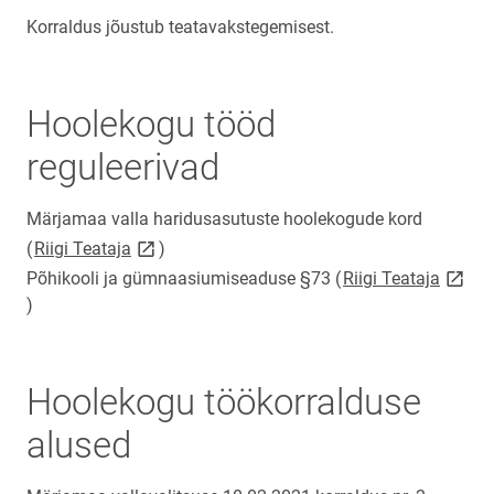
Korraldus jõustub teatavakstegemisest.
Hoolekogu tööd
reguleerivad
Märjamaa valla haridusasutuste hoolekogude kord
link opens on new page
(
Riigi Teataja
)
link o
Põhikooli ja gümnaasiumiseaduse §73
(
Riigi Teataja
)
Hoolekogu töökorralduse
alused