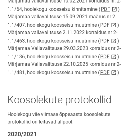
Märjamaa vallavalitsuse 10.02.2021 korraldus nr. 2-
link opens o
1.1/64, hoolekogu koosseisu kinnitamine (
PDF
)
Märjamaa vallavalitsuse 15.09.2021 määrus nr 2-
link opens o
1.1/407, hoolekogu koosseisu muutmine (
PDF
)
Märjamaa vallavalitsuse 2.11.2022 korraldus nr 2-
link opens o
1.1/463, hoolekogu koosseisu muutmine (
PDF
)
Märjamaa Vallavalitsuse 29.03.2023 korraldus nr 2-
link opens o
1.1/136, hoolekogu koosseisu muutmine (
PDF
)
Märjamaa Vallavalitsuse 22.10.2025 korraldus nr 2-
link opens o
1.1/481, hoolekogu koosseisu muutmine (
PDF
)
Koosolekute protokollid
Hoolekogu viie viimase õppeaasta koosolekute
protokollid on leitavad allpool.
2020/2021