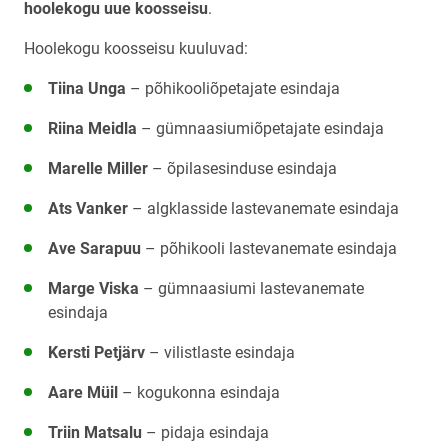
hoolekogu uue koosseisu
.
Hoolekogu koosseisu kuuluvad:
Tiina Unga
– põhikooliõpetajate esindaja
Riina Meidla
– gümnaasiumiõpetajate esindaja
Marelle Miller
– õpilasesinduse esindaja
Ats Vanker
– algklasside lastevanemate esindaja
Ave Sarapuu
– põhikooli lastevanemate esindaja
Marge Viska
– gümnaasiumi lastevanemate
esindaja
Kersti Petjärv
– vilistlaste esindaja
Aare Müil
– kogukonna esindaja
Triin Matsalu
– pidaja esindaja