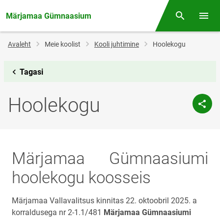
Märjamaa Gümnaasium
Otsing
Menüü
Jälglink
Avaleht
Meie koolist
Kooli juhtimine
Hoolekogu
Tagasi
Hoolekogu
Märjamaa Gümnaasiumi
hoolekogu koosseis
Märjamaa Vallavalitsus kinnitas 22. oktoobril 2025. a
korraldusega nr 2-1.1/481
Märjamaa Gümnaasiumi