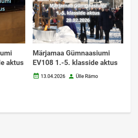
iumi
Märjamaa Gümnaasiumi
de aktus
EV108 1.-5. klasside aktus
13.04.2026
Ülle Rämo
Loomise kuupäev
Autor