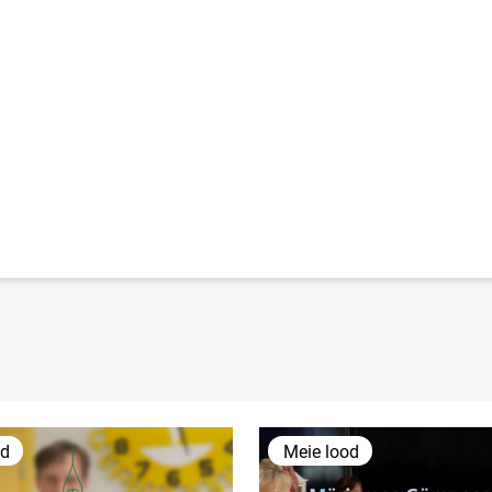
od
Meie lood