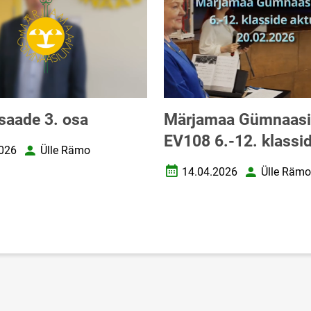
saade 3. osa
Märjamaa Gümnaas
EV108 6.-12. klassi
026
Ülle Rämo
uupäev
Autor
14.04.2026
Ülle Rämo
Loomise kuupäev
Autor