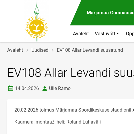
Märjamaa Gümnaasi
Avaleht
Vastuvõtt
Õpp
Jälglink
Avaleht
Uudised
EV108 Allar Levandi suusatund
EV108 Allar Levandi su
Loomise kuupäev
autor
14.04.2026
Ülle Rämo
20.02.2026 toimus Märjamaa Spordikeskuse staadionil 
Kaamera, montaaž, heli: Roland Luhaväli