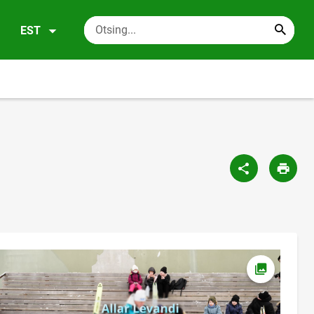
EST
Ava foto