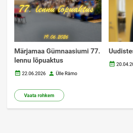
Märjamaa Gümnaasiumi 77.
Uudiste
lennu lõpuaktus
20.04.2
Loomise k
22.06.2026
Ülle Rämo
Loomise kuupäev
Autor
Vaata rohkem