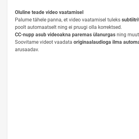
Oluline teade video vaatamisel
Palume tähele panna, et video vaatamisel tuleks
subtiitr
poolt automaatselt ning ei pruugi olla korrektsed.
CC-nupp asub videoakna paremas ülanurgas
ning muutu
Soovitame videot vaadata
originaalaudioga ilma automa
arusaadav.