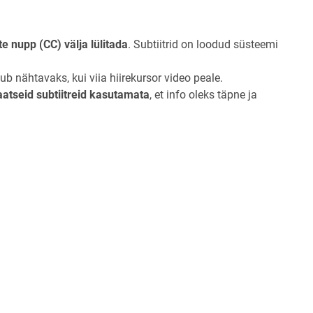
ite nupp (CC) välja lülitada
. Subtiitrid on loodud süsteemi
b nähtavaks, kui viia hiirekursor video peale.
atseid subtiitreid kasutamata
, et info oleks täpne ja