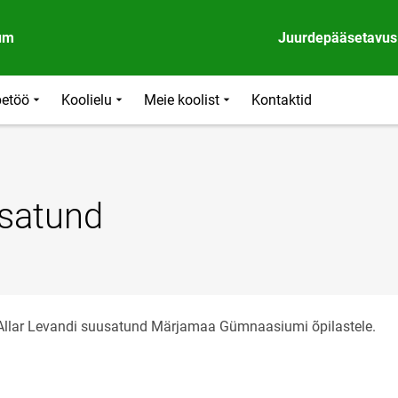
um
Juurdepääsetavus
etöö
Koolielu
Meie koolist
Kontaktid
usatund
Allar Levandi suusatund Märjamaa Gümnaasiumi õpilastele.