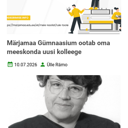
Märjamaa Gümnaasium ootab oma
meeskonda uusi kolleege
10.07.2026
Ülle Rämo
Loomise kuupäev
Autor