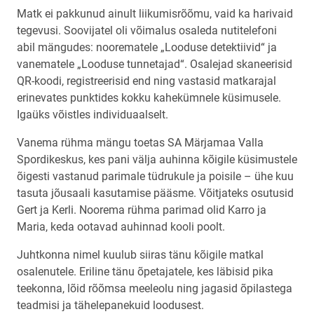
Matk ei pakkunud ainult liikumisrõõmu, vaid ka harivaid
tegevusi. Soovijatel oli võimalus osaleda nutitelefoni
abil mängudes: noorematele „Looduse detektiivid“ ja
vanematele „Looduse tunnetajad“. Osalejad skaneerisid
QR-koodi, registreerisid end ning vastasid matkarajal
erinevates punktides kokku kahekümnele küsimusele.
Igaüks võistles individuaalselt.
Vanema rühma mängu toetas SA Märjamaa Valla
Spordikeskus, kes pani välja auhinna kõigile küsimustele
õigesti vastanud parimale tüdrukule ja poisile – ühe kuu
tasuta jõusaali kasutamise pääsme. Võitjateks osutusid
Gert ja Kerli. Noorema rühma parimad olid Karro ja
Maria, keda ootavad auhinnad kooli poolt.
Juhtkonna nimel kuulub siiras tänu kõigile matkal
osalenutele. Eriline tänu õpetajatele, kes läbisid pika
teekonna, lõid rõõmsa meeleolu ning jagasid õpilastega
teadmisi ja tähelepanekuid loodusest.