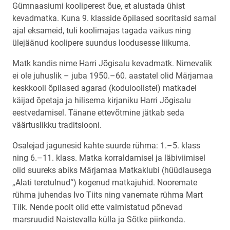
Gümnaasiumi kooliperest õue, et alustada ühist
kevadmatka. Kuna 9. klasside õpilased sooritasid samal
ajal eksameid, tuli koolimajas tagada vaikus ning
ülejäänud koolipere suundus loodusesse liikuma.
Matk kandis nime Harri Jõgisalu kevadmatk. Nimevalik
ei ole juhuslik – juba 1950.–60. aastatel olid Märjamaa
keskkooli õpilased agarad (koduloolistel) matkadel
käijad õpetaja ja hilisema kirjaniku Harri Jõgisalu
eestvedamisel. Tänane ettevõtmine jätkab seda
väärtuslikku traditsiooni.
Osalejad jagunesid kahte suurde rühma: 1.–5. klass
ning 6.–11. klass. Matka korraldamisel ja läbiviimisel
olid suureks abiks Märjamaa Matkaklubi (hüüdlausega
„Alati teretulnud“) kogenud matkajuhid. Nooremate
rühma juhendas Ivo Tiits ning vanemate rühma Mart
Tilk. Nende poolt olid ette valmistatud põnevad
marsruudid Naistevalla külla ja Sõtke piirkonda.