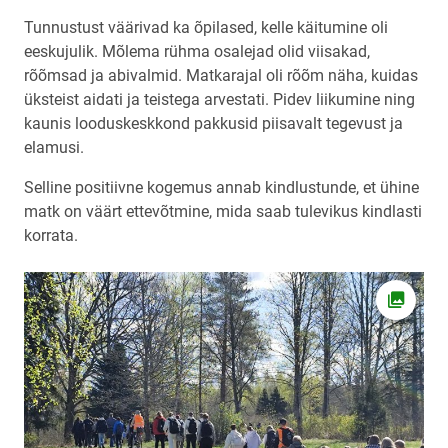
Tunnustust väärivad ka õpilased, kelle käitumine oli
eeskujulik. Mõlema rühma osalejad olid viisakad,
rõõmsad ja abivalmid. Matkarajal oli rõõm näha, kuidas
üksteist aidati ja teistega arvestati. Pidev liikumine ning
kaunis looduskeskkond pakkusid piisavalt tegevust ja
elamusi.
Selline positiivne kogemus annab kindlustunde, et ühine
matk on väärt ettevõtmine, mida saab tulevikus kindlasti
korrata.
Ava fot