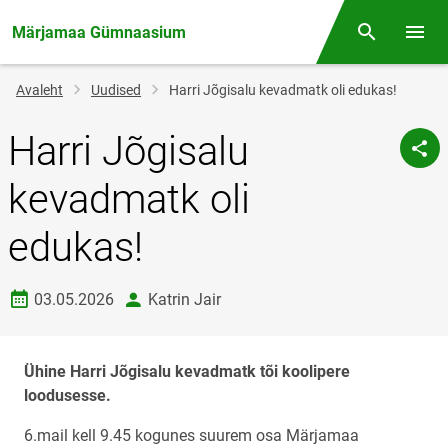
Märjamaa Gümnaasium
Otsing
Menüü
Jälglink
Avaleht
Uudised
Harri Jõgisalu kevadmatk oli edukas!
Harri Jõgisalu
kevadmatk oli
edukas!
Loomise kuupäev
autor
03.05.2026
Katrin Jair
Ühine Harri Jõgisalu kevadmatk tõi koolipere
loodusesse.
6.mail kell 9.45 kogunes suurem osa Märjamaa