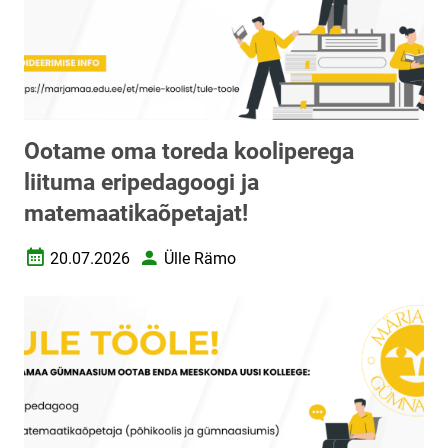
Ootame oma toreda kooliperega
liituma eripedagoogi ja
matemaatikaõpetajat!
20.07.2026
Ülle Rämo
Loomise kuupäev
Autor