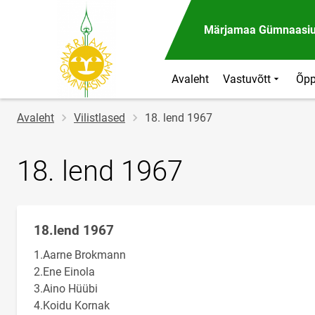
Märjamaa Gümnaasi
Avaleht
Vastuvõtt
Õpp
Jälglink
Avaleht
Vilistlased
18. lend 1967
18. lend 1967
18.lend 1967
Klassi
nimi
1.Aarne Brokmann
2.Ene Einola
3.Aino Hüübi
4.Koidu Kornak