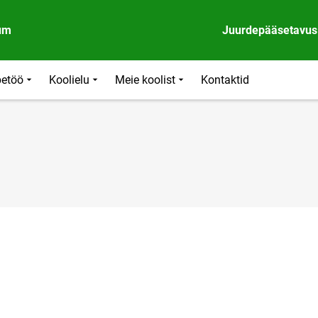
um
Juurdepääsetavus
etöö
Koolielu
Meie koolist
Kontaktid