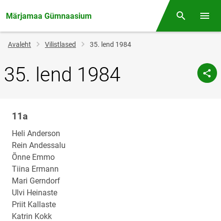
Märjamaa Gümnaasium
Otsing
Menüü
Jälglink
Avaleht
Vilistlased
35. lend 1984
35. lend 1984
11a
Klassi
nimi
Heli Anderson
Rein Andessalu
Õnne Emmo
Tiina Ermann
Mari Gerndorf
Ulvi Heinaste
Priit Kallaste
Katrin Kokk