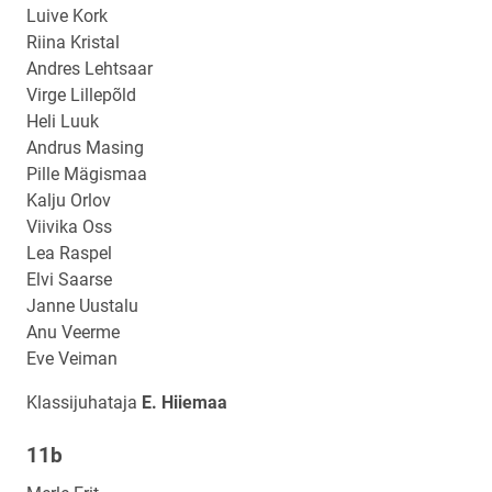
Luive Kork
Riina Kristal
Andres Lehtsaar
Virge Lillepõld
Heli Luuk
Andrus Masing
Pille Mägismaa
Kalju Orlov
Viivika Oss
Lea Raspel
Elvi Saarse
Janne Uustalu
Anu Veerme
Eve Veiman
Klassijuhataja
E. Hiiemaa
11b
Klassi
nimi