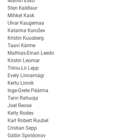
Marliin Esko
Sten Kaldlaur
Mihkel Kask
Ulvar Kaugemaa
Katarina Kurušev
Kristin Kuusberg
Taavi Kärme
Mathias-Einari Leedo
Kristin Leomar
Triinu-Lii Lepp
Evely Linnamägi
Kertu Linnik
Inge-Grete Päärma
Tarvi Rahuoja
Joel Reose
Keity Rodes
Karl Robert Ruubel
Cristian Sepp
Gätlin Spiridonov