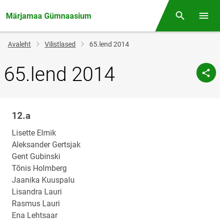
Märjamaa Gümnaasium
Otsing
Menüü
Jälglink
Avaleht
Vilistlased
65.lend 2014
65.lend 2014
12.a
Klassi
nimi
Lisette Elmik
Aleksander Gertsjak
Gent Gubinski
Tõnis Holmberg
Jaanika Kuuspalu
Lisandra Lauri
Rasmus Lauri
Ena Lehtsaar