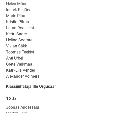
Helen Mänd
Indrek Petjärv
Maris Pihu
Kristin Pärna
Laura Roosileht
Kertu Saare
Helina Soomre
Vivian Säkk
Toomas Teekivi
Anti Urbel
Grete Vaikmaa
Katri-Liis Vendel
Alexander Volmers
Klassijuhataja Ille Orgusaar
12.b
Klassi
nimi
Joonas Andessalu