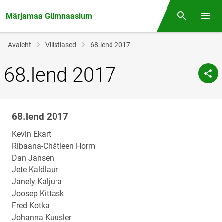
Märjamaa Gümnaasium
Otsing
Menüü
Jälglink
Avaleht
Vilistlased
68.lend 2017
68.lend 2017
68.lend 2017
Klassi
nimi
Kevin Ekart
Ribaana-Chätleen Horm
Dan Jansen
Jete Kaldlaur
Janely Kaljura
Joosep Kittask
Fred Kotka
Johanna Kuusler